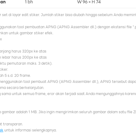
lan
1 bh
W 96 × H 74
r set di layar edit stiker. Jumlah stiker bisa diubah hingga sebelum Anda memin
ggunakan tool pembuatan APNG (APNG Assembler dll.) dengan ekstensi file ".p
uhkan untuk gambar stiker efek.
x
anjang harus 320px ke atas
n lebar harus 200px ke atas
waktu pemutaran maks. 3 detik).
iker.
ah 5 s.d. 20 frame.
ggunakan tool pembuat APNG (APNG Assembler dll.), APNG tersebut dapat ha
a secara berkelanjutan.
 sama untuk semua frame, eror akan terjadi saat Anda mengunggahnya karena
 gambar adalah 1 MB. Jika ingin mengirimkan seluruh gambar dalam satu file ZIP
t transparan.
ek
untuk informasi selengkapnya.