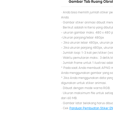
Gambar Tab Ruang Obro
· Anda bisa memilih jumlah stiker pe
Anda.
· Gambar stiker animasi dibuat men
· Berikut adalah kriteria yang dibut
- ukuran gambar maks. 480 x 480 p
-Ukuran panjang/lebar 480px
- Jika ukuran lebar 480px, ukuran p
- Jika ukuran panjang 480px, ukura
· Jumlah loop: 1-3 kali per/stiker (
· Waktu pemutaran maks.: 3 detik/st
· Jumlah frame untuk 1 ilustrasi adal
* Pada saat Anda membuat APNG men
Anda menggunakan gambar yang sam
* Jika Anda menggunakan data yang
digunakan untuk stiker animasi.
· Dibuat dengan mode warna RGB.
· Ukuran maksimum file untuk setiap
dari 60 MB.
· Gambar latar belakang harus dibua
· Cek
Panduan Pembuatan Stiker Ef