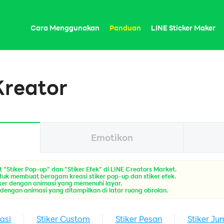
Cara Menggunakan
Panduan
LINE Sticker Maker
reator
Emotikon
"Stiker Pop-up" dan "Stiker Efek" di LINE Creators Market.
uk membuat beragam kreasi stiker pop-up dan stiker efek.
iker dengan animasi yang memenuhi layar.
r dengan animasi yang ditampilkan di latar ruang obrolan.
asi
Stiker Custom
Stiker Pesan
Stiker J