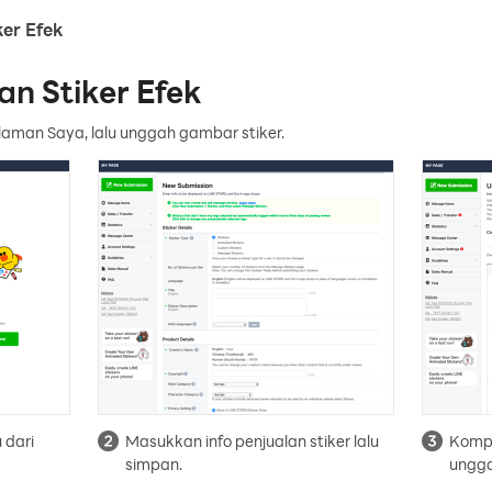
ker Efek
an Stiker Efek
laman Saya, lalu unggah gambar stiker.
 dari
Masukkan info penjualan stiker lalu
Kompr
simpan.
ungga