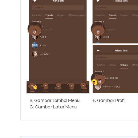
B. Gambar Tombol Menu
E. Gambar Profil
C. Gambar Latar Menu