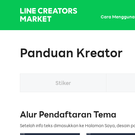
Cara Mengguna
Panduan Kreator
Stiker
Alur Pendaftaran Tema
Setelah info teks dimasukkan ke Halaman Saya, desain pa