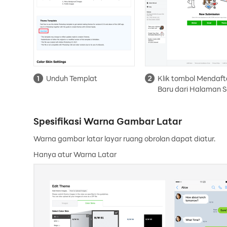
Unduh Templat
Klik tombol Mendaft
Baru dari Halaman S
Spesifikasi Warna Gambar Latar
Warna gambar latar layar ruang obrolan dapat diatur.
Hanya atur Warna Latar