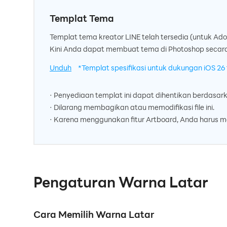
Templat Tema
Templat tema kreator LINE telah tersedia (untuk Ad
Kini Anda dapat membuat tema di Photoshop secara 
Unduh
*Templat spesifikasi untuk dukungan iOS 26 te
· Penyediaan templat ini dapat dihentikan berdasa
· Dilarang membagikan atau memodifikasi file ini.
· Karena menggunakan fitur Artboard, Anda harus m
Pengaturan Warna Latar
Cara Memilih Warna Latar