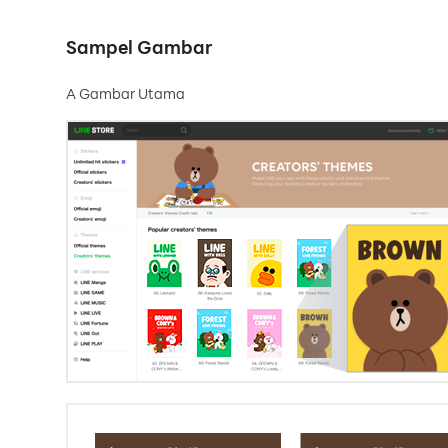
Sampel Gambar
A Gambar Utama