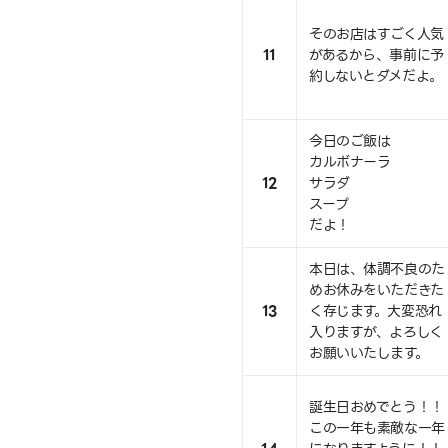
そのお店はすごく人気
11
があるから、事前に予
約しないとダメだよ。
今日のご飯は
カルボナーラ
12
サラダ
スープ
だよ！
本日は、体調不良のた
めお休みをいただきた
13
く存じます。大変恐れ
入りますが、よろしく
お願いいたします。
誕生日おめでとう！！
この一年も素敵な一年