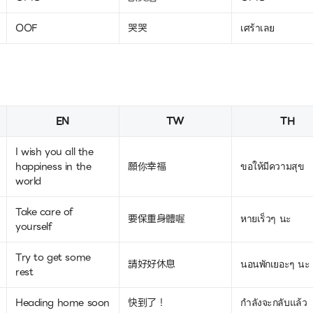
OOF
哭哭
เศร้าเลย
EN
TW
TH
I wish you all the
happiness in the
願你幸福
ขอให้มีความสุข
world
Take care of
要保重身體喔
หายเร็วๆ นะ
yourself
Try to get some
請好好休息
นอนพักเยอะๆ นะ
rest
Heading home soon
快到了！
กำลังจะกลับแล้ว