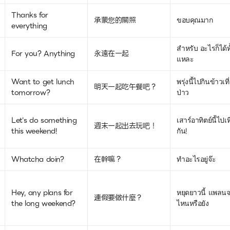
Thanks for
承蒙您的關照
ขอบคุณมาก
everything
สำหรับ อะไรก็ได้ทั
For you? Anything
永遠在一起
แหละ
Want to get lunch
พรุ่งนี้ไปกินข้าวเที
明天一起吃午餐吧？
tomorrow?
ป่าว
Let's do something
เสาร์อาทิตย์นี้ไปเท
週末一起出去玩吧！
this weekend!
กัน!
Whatcha doin?
在幹嘛？
ทำอะไรอยู่จ๊ะ
Hey, any plans for
หยุดยาวนี้ แพลน
連假要做什麼？
the long weekend?
ไหนหรือยัง