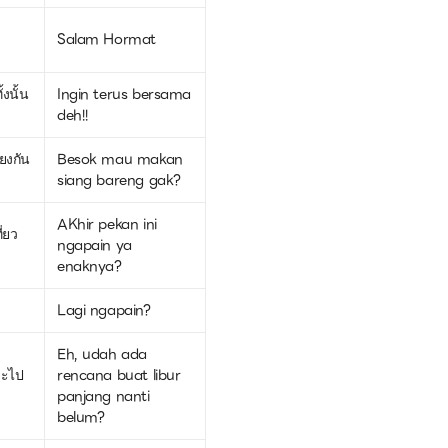
Salam Hormat
้งนั้น
Ingin terus bersama
deh!!
่ยงกัน
Besok mau makan
siang bareng gak?
AKhir pekan ini
ี่ยว
ngapain ya
enaknya?
Lagi ngapain?
Eh, udah ada
จะไป
rencana buat libur
panjang nanti
belum?