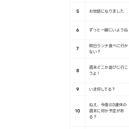
5
お世話になりました
6
ずっと一緒にいようね
明日ランチ食べに行か
7
ない？
週末どこか遊びに行こ
8
うよ！
9
いま何してる？
ねえ、今度の3連休の
10
週末に何か予定があ
る？