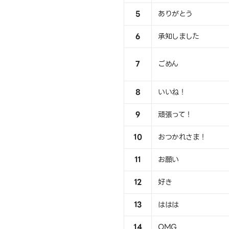
5
ありがとう
6
承知しました
7
ごめん
8
いいね！
9
頑張って！
10
おつかれさま！
11
お願い
12
好き
13
ははは
14
OMG