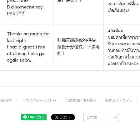
great one!
生日快樂！！
เรามาจัดปาร์ตี้ฉล
Did someone say
เกิดกันเถอะ!
PARTY?
สวัสดีค่ะ
Thanks so much for
ขอบคุณที่พาพวกเ
last night.
前幾天謝謝你的招待，
รับประทานอาหารเ
I had a great time
聚餐十分愉快，下次再
วันก่อน ถ้ามีโอก
at dinner. Let's go
約！
ขอเชิญมาเป็นแข
again soon.
พวกเราบ้างนะคะ
利用規約
プライバシーポリシー
特定商取引法の表記
審査ガイドライン
日本語