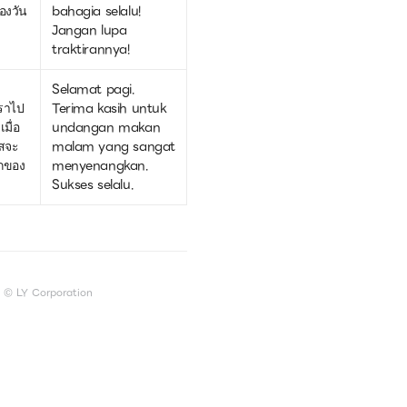
องวัน
bahagia selalu!
Jangan lupa
traktirannya!
Selamat pagi.
ราไป
Terima kasih untuk
มื่อ
undangan makan
าสจะ
malam yang sangat
กของ
menyenangkan.
Sukses selalu.
© LY Corporation