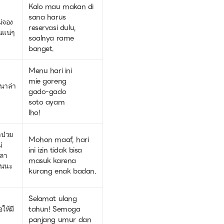
Kalo mau makan di
sana harus
ม่จอง
reservasi dulu,
ินแน่ๆ
soalnya rame
banget.
Menu hari ini
mie goreng
บนาล่า
gado-gado
soto ayam
lho!
ป่วย
Mohon maaf, hari
่
ini izin tidak bisa
่ลา
masuk karena
ันนะ
kurang enak badan.
Selamat ulang
อให้มี
tahun! Semoga
panjang umur dan