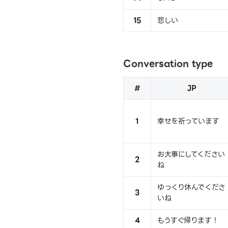
15
悲しい
Conversation type
#
JP
1
幸せを祈っています
お大事にしてください
2
ね
ゆっくり休んでくださ
3
いね
4
もうすぐ帰ります！