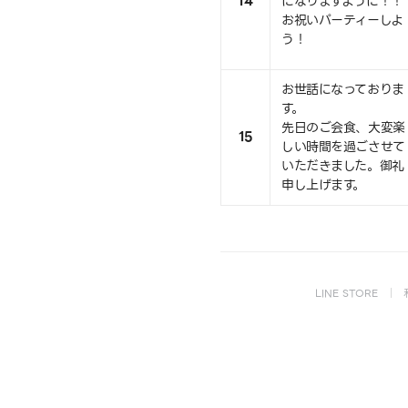
14
になりますように！！
お祝いパーティーしよ
う！
お世話になっておりま
す。
先日のご会食、大変楽
15
しい時間を過ごさせて
いただきました。御礼
申し上げます。
LINE STORE