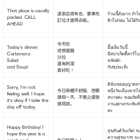
That place is usually
這家店很有名，要事先
ร้านนี้ดังมาก ถ้าไ
packed. CALL
訂位才進得去喔。
คิวไปก่อน ไม่ได้ก
AHEAD
今天吃
Today's dinner:
มื้อเย็นวันนี้
培根蛋麵
Carbonara
มีสปาเก็ตตี้คาร์โ
沙拉
Salad
สลัดผัก
還有附湯
and Soup!
กับซุปนะจ๊ะ
真好吃！
ดิฉันขออนุญาตลา
Sorry, I'm not
今日身體不舒服，想要
หนึ่งวันเนื่องจากไม
feeling well. I hope
請假一天，不便之處敬
สบายค่ะ ขออภัยที
it's okay if I take the
請見諒。
งานอย่างกระทันห
day off today.
คะ
Happy Birthday! I
สุขสันต์วันเกิด! ข
hope this year is a
ความสุขมากๆ นะ