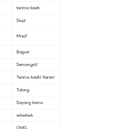
terima kasih
Siap!
Maaf
Bagus!
Semangat!
Terima kasih! Keren!
Tolong
Sayang kamu
wkwkwk
OMG