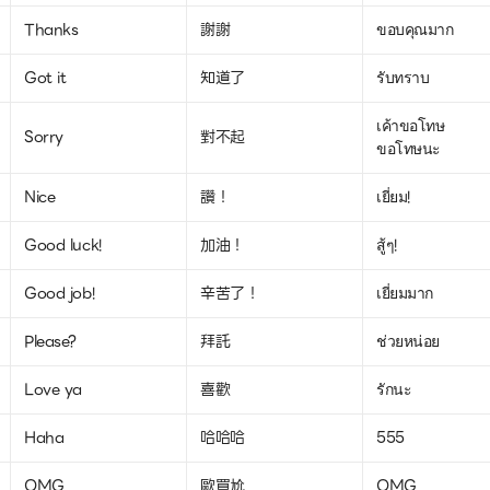
Thanks
謝謝
ขอบคุณมาก
Got it
知道了
รับทราบ
เค้าขอโทษ
Sorry
對不起
ขอโทษนะ
Nice
讚！
เยี่ยม!
Good luck!
加油！
สู้ๆ!
Good job!
辛苦了！
เยี่ยมมาก
Please?
拜託
ช่วยหน่อย
Love ya
喜歡
รักนะ
Haha
哈哈哈
555
OMG
歐買尬
OMG